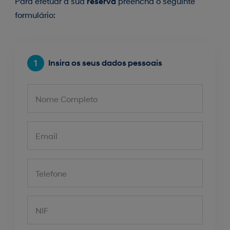
Para efetuar a sua
preencha o seguinte
reserva
formulário:
1
Insira os seus dados pessoais
Nome Completo
Email
Telefone
NIF